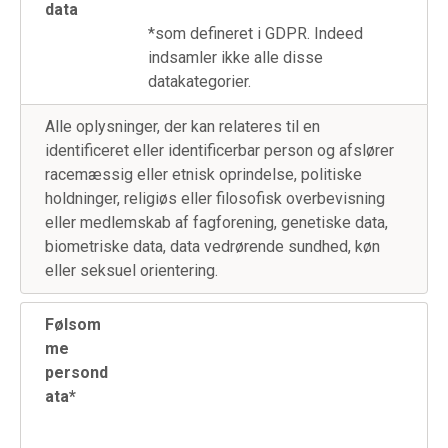
data
*som defineret i GDPR. Indeed
indsamler ikke alle disse
datakategorier.
Alle oplysninger, der kan relateres til en
identificeret eller identificerbar person og afslører
racemæssig eller etnisk oprindelse, politiske
holdninger, religiøs eller filosofisk overbevisning
eller medlemskab af fagforening, genetiske data,
biometriske data, data vedrørende sundhed, køn
eller seksuel orientering.
Følsom
me
persond
ata*