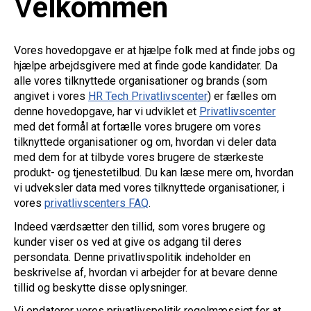
V
elkommen
Vores hovedopgave er at hjælpe folk med at finde jobs og
hjælpe arbejdsgivere med at finde gode kandidater. Da
alle vores tilknyttede organisationer og brands (som
angivet i vores
HR Tech Privatlivscenter
) er fælles om
denne hovedopgave, har vi udviklet et
Privatlivscenter
med det formål at fortælle vores brugere om vores
tilknyttede organisationer og om, hvordan vi deler data
med dem for at tilbyde vores brugere de stærkeste
produkt- og tjenestetilbud. Du kan læse mere om, hvordan
vi udveksler data med vores tilknyttede organisationer, i
vores
privatlivscenters FAQ
.
Indeed værdsætter den tillid, som vores brugere og
kunder viser os ved at give os adgang til deres
persondata. Denne privatlivspolitik indeholder en
beskrivelse af, hvordan vi arbejder for at bevare denne
tillid og beskytte disse oplysninger.
Vi opdaterer vores privatlivspolitik regelmæssigt for at