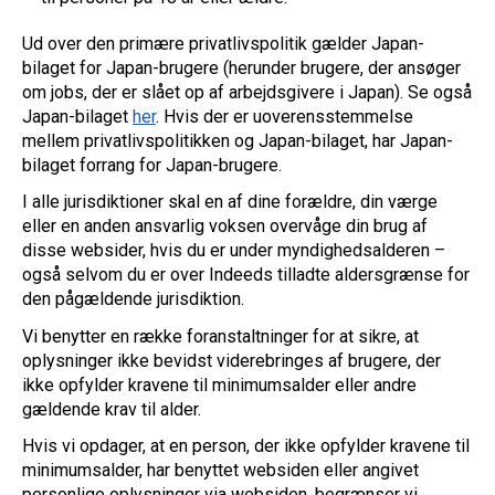
Ud over den primære privatlivspolitik gælder Japan-
bilaget for Japan-brugere (herunder brugere, der ansøger
om jobs, der er slået op af arbejdsgivere i Japan). Se også
Japan-bilaget
her
. Hvis der er uoverensstemmelse
mellem privatlivspolitikken og Japan-bilaget, har Japan-
bilaget forrang for Japan-brugere.
I alle jurisdiktioner skal en af dine forældre, din værge
eller en anden ansvarlig voksen overvåge din brug af
disse websider, hvis du er under myndighedsalderen –
også selvom du er over Indeeds tilladte aldersgrænse for
den pågældende jurisdiktion.
Vi benytter en række foranstaltninger for at sikre, at
oplysninger ikke bevidst viderebringes af brugere, der
ikke opfylder kravene til minimumsalder eller andre
gældende krav til alder.
Hvis vi opdager, at en person, der ikke opfylder kravene til
minimumsalder, har benyttet websiden eller angivet
personlige oplysninger via websiden, begrænser vi