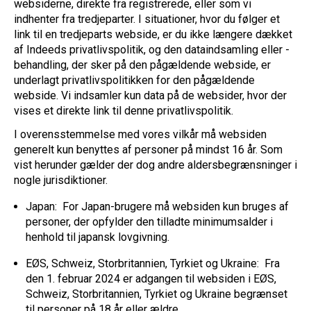
websiderne, direkte fra registrerede, eller som vi
indhenter fra tredjeparter. I situationer, hvor du følger et
link til en tredjeparts webside, er du ikke længere dækket
af Indeeds privatlivspolitik, og den dataindsamling eller -
behandling, der sker på den pågældende webside, er
underlagt privatlivspolitikken for den pågældende
webside. Vi indsamler kun data på de websider, hvor der
vises et direkte link til denne privatlivspolitik.
I overensstemmelse med vores vilkår må websiden
generelt kun benyttes af personer på mindst 16 år. Som
vist herunder gælder der dog andre aldersbegrænsninger i
nogle jurisdiktioner.
Japan: For Japan-brugere må websiden kun bruges af
personer, der opfylder den tilladte minimumsalder i
henhold til japansk lovgivning.
EØS, Schweiz, Storbritannien, Tyrkiet og Ukraine: Fra
den 1. februar 2024 er adgangen til websiden i EØS,
Schweiz, Storbritannien, Tyrkiet og Ukraine begrænset
til personer på 18 år eller ældre.